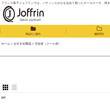
フランス菓子ジョフランでは、パティシエが心を込めて創ったロールケーキ、焼
商品のご案内
価格帯別
ホーム
>
おすすめ商品
>
宅急便（クール便）
8
件
表示数
: