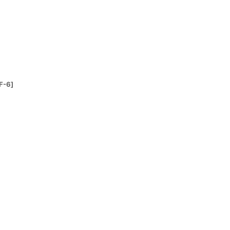
絞り込む
F-6
]