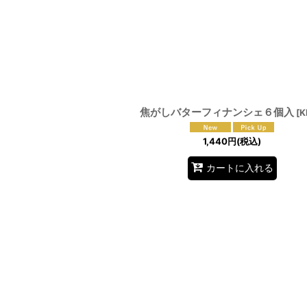
並び順
:
焦がしバターフィナンシェ６個入
[
K
1,440
円
(税込)
カートに入れる