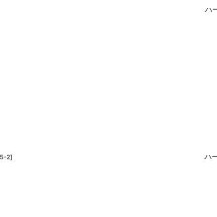
ハ
ハ
5-2
]