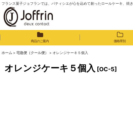
フランス菓子ジョフランでは、パティシエが心を込めて創ったロールケーキ、焼
商品のご案内
価格帯別
ホーム
>
宅急便（クール便）
>
オレンジケーキ５個入
オレンジケーキ５個入
[
OC-5
]