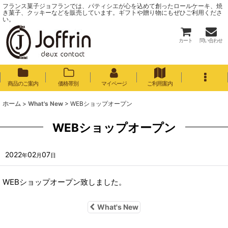
フランス菓子ジョフランでは、パティシエが心を込めて創ったロールケーキ、焼
き菓子、クッキーなどを販売しています。ギフトや贈り物にもぜひご利用くださ
い。
カート
問い合わせ
商品のご案内
価格帯別
マイページ
ご利用案内
ホーム
>
What's New
>
WEBショップオープン
WEBショップオープン
2022
02
07
年
月
日
WEBショップオープン致しました。
What's New