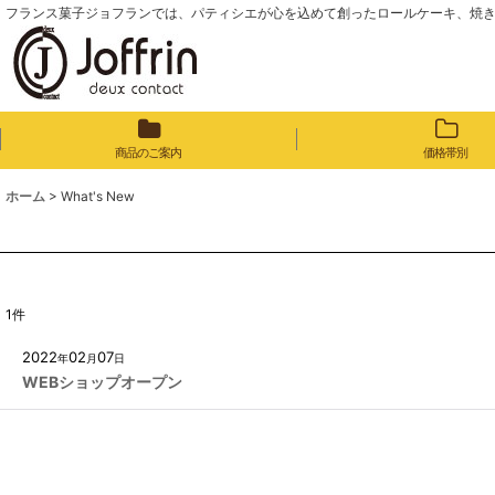
フランス菓子ジョフランでは、パティシエが心を込めて創ったロールケーキ、焼
商品のご案内
価格帯別
ホーム
>
What's New
1
件
2022
02
07
年
月
日
WEBショップオープン